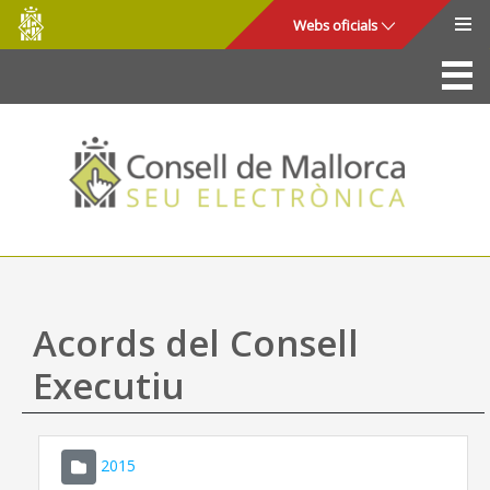
Consell
Salta al contingut principal
Webs oficials
de
Mallorca
La Seu
Consell de Mallorca
Accés i seguretat
Utilitats
Tràmits i serveis
Acords del Consell
Mapa web
Executiu
Ajuda
2015