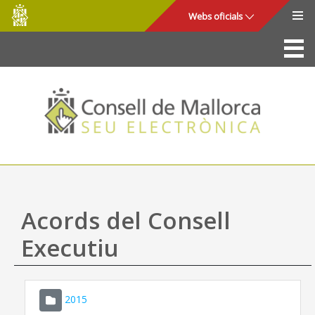
Consell
Salta al contingut principal
Webs oficials
de
Mallorca
La Seu
Consell de Mallorca
Accés i seguretat
Utilitats
Tràmits i serveis
Acords del Consell
Mapa web
Executiu
Ajuda
2015