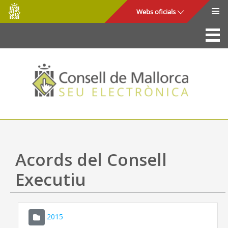
Consell
Salta al contingut principal
Webs oficials
de
Mallorca
La Seu
Consell de Mallorca
Accés i seguretat
Utilitats
Tràmits i serveis
Acords del Consell
Mapa web
Executiu
Ajuda
2015