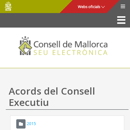
Consell
Salta al contingut principal
Webs oficials
de
Mallorca
La Seu
Consell de Mallorca
Accés i seguretat
Utilitats
Tràmits i serveis
Acords del Consell
Mapa web
Executiu
Ajuda
2015