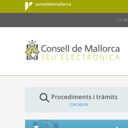
Consell de
Salta al contingut principal
CONSELL 
Mallorca
La Se
Procediments i tràmits
CERCADOR