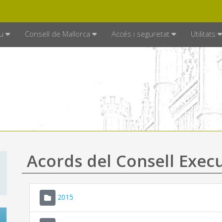
DE MALLORCA
MALLORCA.ES
TRAN
SEU ELECTRÒNICA
u
Consell de Mallorca
Accés i seguretat
Utilitats
Acords del Consell Exec
2015