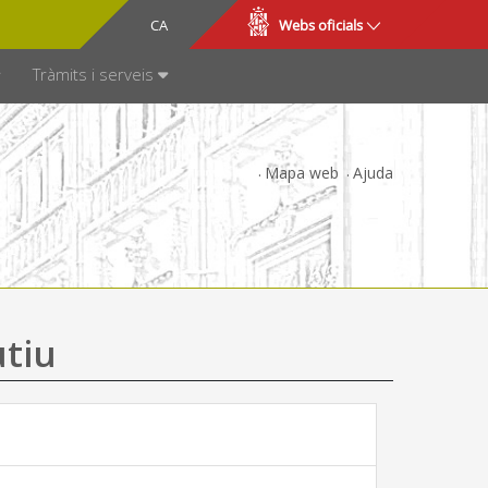
CA
ES
Webs oficials
SPARÈNCIA
Tràmits i serveis
Mapa web
Ajuda
utiu