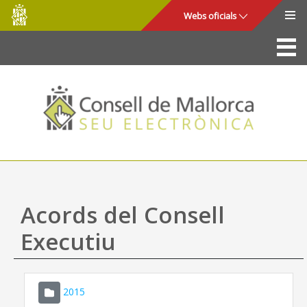
Consell
Salta al contingut principal
Webs oficials
de
Mallorca
La Seu
Consell de Mallorca
Accés i seguretat
Utilitats
Tràmits i serveis
Acords del Consell
Mapa web
Executiu
Ajuda
2015