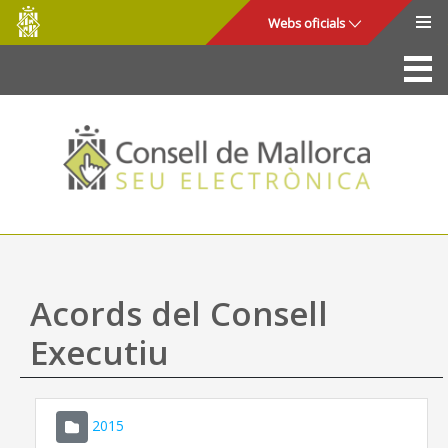
Consell
Salta al contingut principal
Webs oficials
de
Mallorca
La Seu
Consell de Mallorca
Accés i seguretat
Utilitats
Tràmits i serveis
Acords del Consell
Mapa web
Executiu
Ajuda
2015