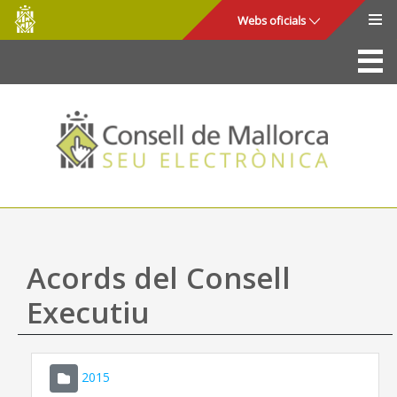
Consell
Salta al contingut principal
Webs oficials
de
Mallorca
La Seu
Consell de Mallorca
Accés i seguretat
Utilitats
Tràmits i serveis
Acords del Consell
Mapa web
Executiu
Ajuda
2015