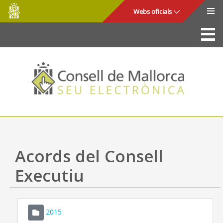
Consell
Salta al contingut principal
Webs oficials
de
Mallorca
La Seu
Consell de Mallorca
Accés i seguretat
Utilitats
Tràmits i serveis
Acords del Consell
Mapa web
Executiu
Ajuda
2015