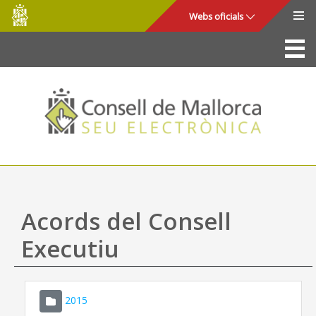
Consell
Salta al contingut principal
Webs oficials
de
Mallorca
La Seu
Consell de Mallorca
Accés i seguretat
Utilitats
Tràmits i serveis
Acords del Consell
Mapa web
Executiu
Ajuda
2015