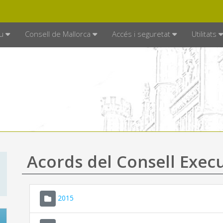
DE MALLORCA
MALLORCA.ES
TRAN
SEU ELECTRÒNICA
u
Consell de Mallorca
Accés i seguretat
Utilitats
Acords del Consell Exec
2015