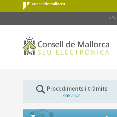
Consell de
Salta al contingut principal
CONSELL 
Mallorca
La Se
Procediments i tràmits
CERCADOR