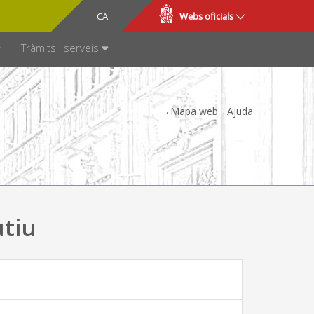
CA
ES
Webs oficials
SPARÈNCIA
Tràmits i serveis
Mapa web
Ajuda
utiu