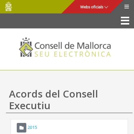
Consell
Salta al contingut principal
Webs oficials
de
Mallorca
La Seu
Consell de Mallorca
Accés i seguretat
Utilitats
Tràmits i serveis
Acords del Consell
Mapa web
Executiu
Ajuda
2015