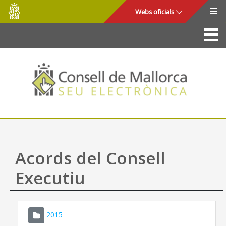
Consell
Salta al contingut principal
Webs oficials
de
Mallorca
La Seu
Consell de Mallorca
Accés i seguretat
Utilitats
Tràmits i serveis
Acords del Consell
Mapa web
Executiu
Ajuda
2015