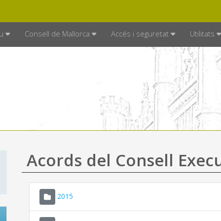
DE MALLORCA
MALLORCA.ES
TRAN
SEU ELECTRÒNICA
u
Consell de Mallorca
Accés i seguretat
Utilitats
Acords del Consell Exec
2015