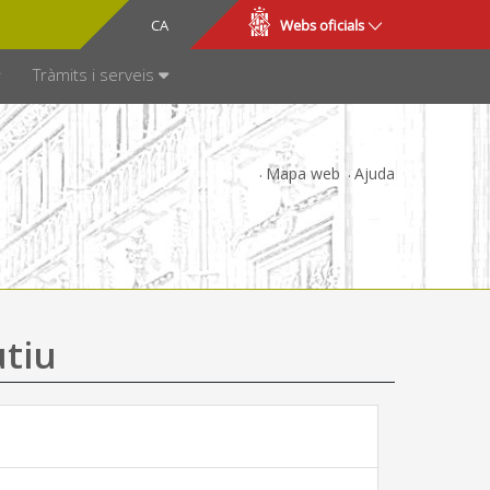
CA
ES
Webs oficials
SPARÈNCIA
Tràmits i serveis
Mapa web
Ajuda
utiu