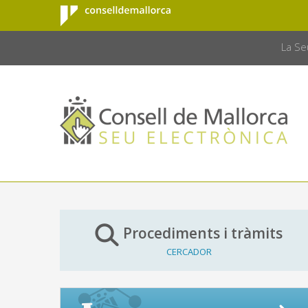
Consell de
Salta al contingut principal
CONSELL 
Mallorca
La Se
Procediments i tràmits
CERCADOR