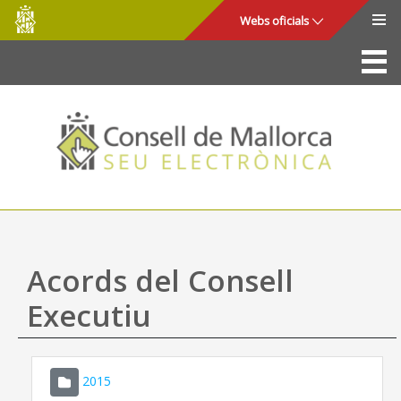
Consell
Salta al contingut principal
Webs oficials
de
Mallorca
La Seu
Consell de Mallorca
Accés i seguretat
Utilitats
Tràmits i serveis
Acords del Consell
Mapa web
Executiu
Ajuda
2015