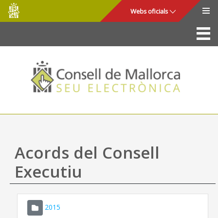
Consell
Salta al contingut principal
Webs oficials
de
Mallorca
La Seu
Consell de Mallorca
Accés i seguretat
Utilitats
Tràmits i serveis
Acords del Consell
Mapa web
Executiu
Ajuda
2015