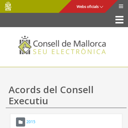
Consell
Salta al contingut principal
Webs oficials
de
Mallorca
La Seu
Consell de Mallorca
Accés i seguretat
Utilitats
Tràmits i serveis
Acords del Consell
Mapa web
Executiu
Ajuda
2015