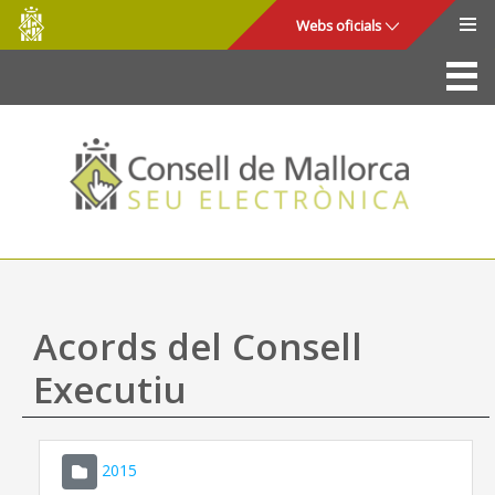
Consell
Salta al contingut principal
Webs oficials
de
Mallorca
La Seu
Consell de Mallorca
Accés i seguretat
Utilitats
Tràmits i serveis
Acords del Consell
Mapa web
Executiu
Ajuda
2015