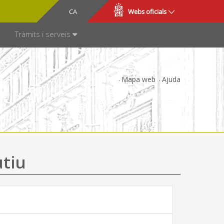
CA
ES
Webs oficials
SPARÈNCIA
Tràmits i serveis
Mapa web
Ajuda
utiu