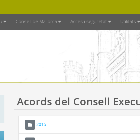
DE MALLORCA
MALLORCA.ES
TRAN
SEU ELECTRÒNICA
u
Consell de Mallorca
Accés i seguretat
Utilitats
Acords del Consell Exec
2015