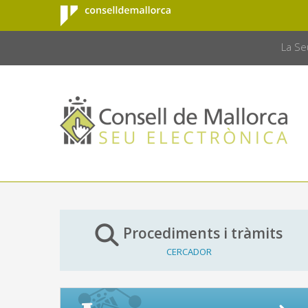
Consell de
Salta al contingut principal
CONSELL 
Mallorca
La Se
Procediments i tràmits
CERCADOR