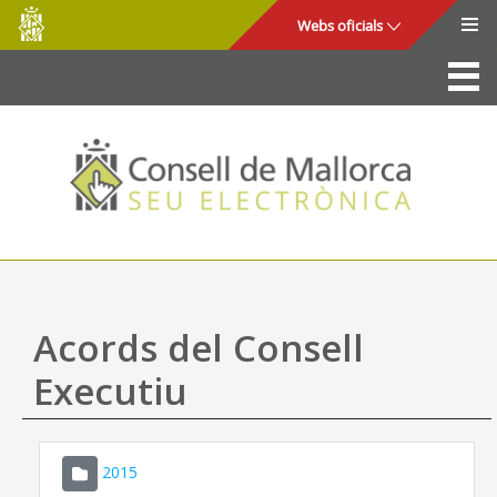
Consell
Salta al contingut principal
Webs oficials
de
Mallorca
La Seu
Consell de Mallorca
Accés i seguretat
Utilitats
Tràmits i serveis
Acords del Consell
Mapa web
Executiu
Ajuda
2015