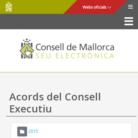
Consell
Salta al contingut principal
Webs oficials
de
Mallorca
La Seu
Consell de Mallorca
Accés i seguretat
Utilitats
Tràmits i serveis
Acords del Consell
Mapa web
Executiu
Ajuda
2015