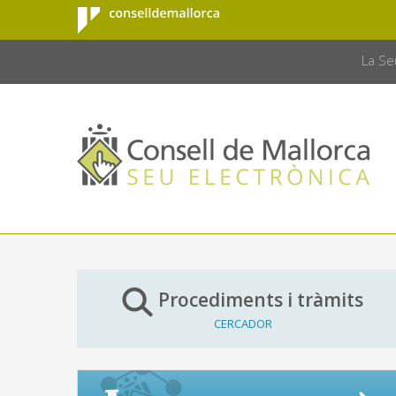
Consell de
Salta al contingut principal
CONSELL 
Mallorca
La Se
Procediments i tràmits
CERCADOR