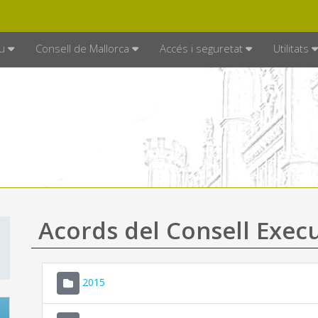
DE MALLORCA
MALLORCA.ES
TRAN
SEU ELECTRÒNICA
u
Consell de Mallorca
Accés i seguretat
Utilitats
Acords del Consell Exec
2015