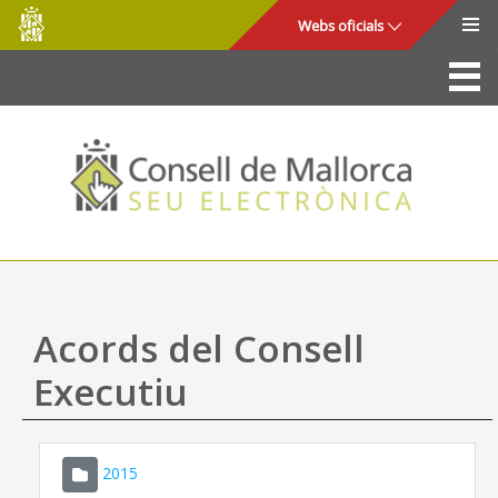
Consell
Salta al contingut principal
Webs oficials
de
Mallorca
La Seu
Consell de Mallorca
Accés i seguretat
Utilitats
Tràmits i serveis
Acords del Consell
Mapa web
Executiu
Ajuda
2015