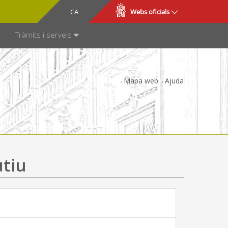
CA
ES
Webs oficials
SPARÈNCIA
Tràmits i serveis
Mapa web
Ajuda
utiu