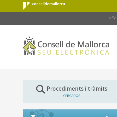
Consell de
Salta al contingut principal
CONSELL 
Mallorca
La Se
Procediments i tràmits
CERCADOR