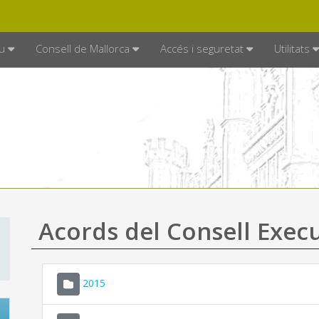
DE MALLORCA
MALLORCA.ES
TRAN
SEU ELECTRÒNICA
u
Consell de Mallorca
Accés i seguretat
Utilitats
Acords del Consell Exec
2015