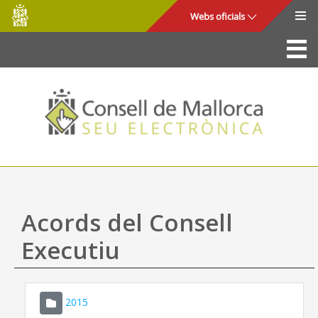
Consell
Salta al contingut principal
Webs oficials
de
Mallorca
La Seu
Consell de Mallorca
Accés i seguretat
Utilitats
Tràmits i serveis
Acords del Consell
Mapa web
Executiu
Ajuda
2015