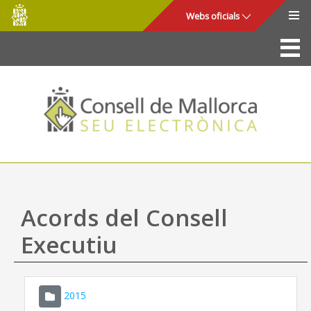
Consell
Salta al contingut principal
Webs oficials
de
Mallorca
La Seu
Consell de Mallorca
Accés i seguretat
Utilitats
Tràmits i serveis
Acords del Consell
Mapa web
Executiu
Ajuda
2015