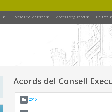
DE MALLORCA
MALLORCA.ES
TRAN
SEU ELECTRÒNICA
u
Consell de Mallorca
Accés i seguretat
Utilitats
Acords del Consell Exec
2015