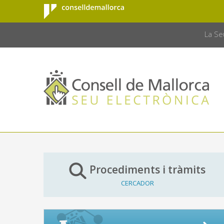
Consell de
Salta al contingut principal
CONSELL 
Mallorca
La Se
Procediments i tràmits
CERCADOR