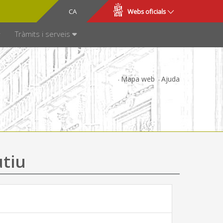
CA
ES
Webs oficials
SPARÈNCIA
Tràmits i serveis
Mapa web
Ajuda
utiu