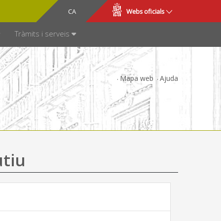
CA
ES
Webs oficials
SPARÈNCIA
Tràmits i serveis
Mapa web
Ajuda
utiu