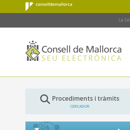
Consell de
Salta al contingut principal
CONSELL 
Mallorca
La Se
Procediments i tràmits
CERCADOR