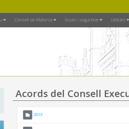
DE MALLORCA
MALLORCA.ES
TRAN
SEU ELECTRÒNICA
u
Consell de Mallorca
Accés i seguretat
Utilitats
Acords del Consell Exec
2015