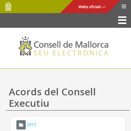
Consell
Salta al contingut principal
Webs oficials
de
Mallorca
La Seu
Consell de Mallorca
Accés i seguretat
Utilitats
Tràmits i serveis
Acords del Consell
Mapa web
Executiu
Ajuda
2015