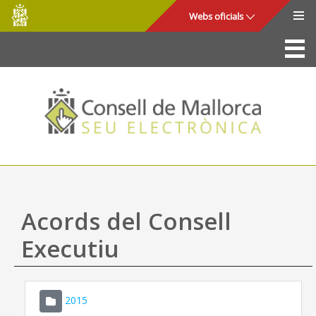
Consell
Salta al contingut principal
Webs oficials
de
Mallorca
La Seu
Consell de Mallorca
Accés i seguretat
Utilitats
Tràmits i serveis
Acords del Consell
Mapa web
Executiu
Ajuda
2015