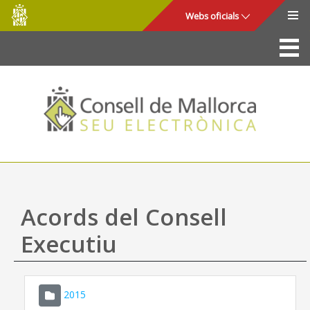
Consell
Salta al contingut principal
Webs oficials
de
Mallorca
La Seu
Consell de Mallorca
Accés i seguretat
Utilitats
Tràmits i serveis
Acords del Consell
Mapa web
Executiu
Ajuda
2015