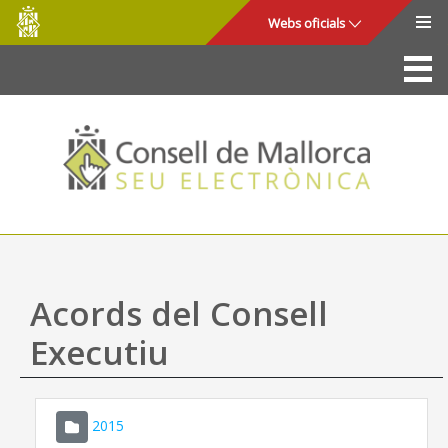
Consell
Salta al contingut principal
Webs oficials
de
Mallorca
La Seu
Consell de Mallorca
Accés i seguretat
Utilitats
Tràmits i serveis
Acords del Consell
Mapa web
Executiu
Ajuda
2015