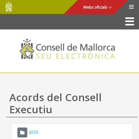
Consell
Salta al contingut principal
Webs oficials
de
Mallorca
La Seu
Consell de Mallorca
Accés i seguretat
Utilitats
Tràmits i serveis
Acords del Consell
Mapa web
Executiu
Ajuda
2015