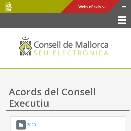
Consell
Salta al contingut principal
Webs oficials
de
Mallorca
La Seu
Consell de Mallorca
Accés i seguretat
Utilitats
Tràmits i serveis
Acords del Consell
Mapa web
Executiu
Ajuda
2015