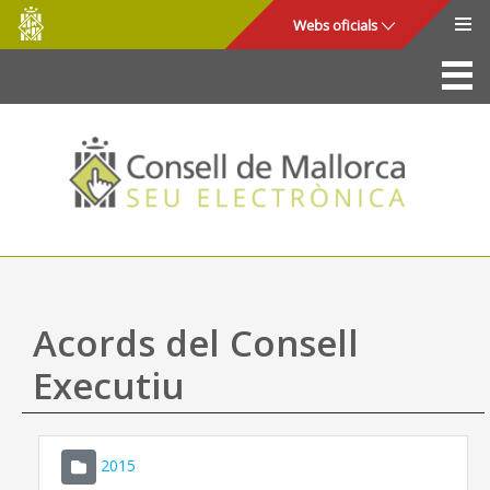
Consell
Salta al contingut principal
Webs oficials
de
Mallorca
La Seu
Consell de Mallorca
Accés i seguretat
Utilitats
Tràmits i serveis
Acords del Consell
Mapa web
Executiu
Ajuda
2015