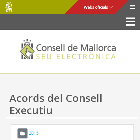
Consell
Salta al contingut principal
Webs oficials
de
Mallorca
La Seu
Consell de Mallorca
Accés i seguretat
Utilitats
Tràmits i serveis
Acords del Consell
Mapa web
Executiu
Ajuda
2015