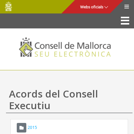
Consell
Salta al contingut principal
Webs oficials
de
Mallorca
La Seu
Consell de Mallorca
Accés i seguretat
Utilitats
Tràmits i serveis
Acords del Consell
Mapa web
Executiu
Ajuda
2015