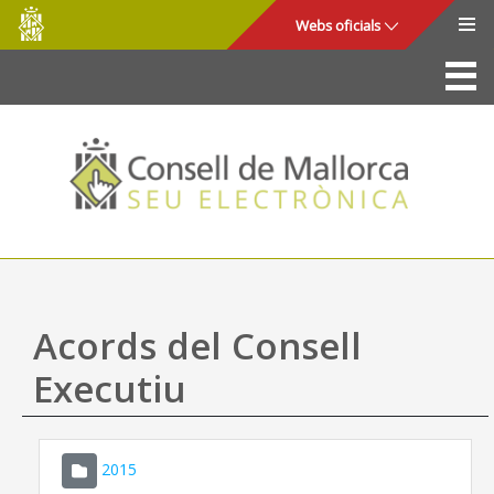
Consell
Salta al contingut principal
Webs oficials
de
Mallorca
La Seu
Consell de Mallorca
Accés i seguretat
Utilitats
Tràmits i serveis
Acords del Consell
Mapa web
Executiu
Ajuda
2015