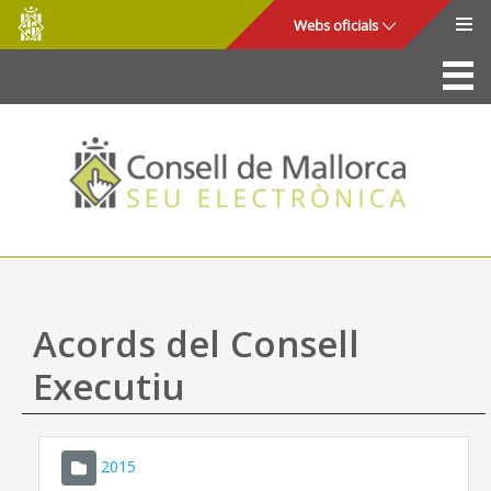
Consell
Salta al contingut principal
Webs oficials
de
Mallorca
La Seu
Consell de Mallorca
Accés i seguretat
Utilitats
Tràmits i serveis
Acords del Consell
Mapa web
Executiu
Ajuda
2015