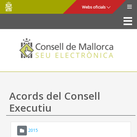
Consell
Salta al contingut principal
Webs oficials
de
Mallorca
La Seu
Consell de Mallorca
Accés i seguretat
Utilitats
Tràmits i serveis
Acords del Consell
Mapa web
Executiu
Ajuda
2015