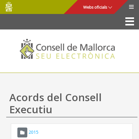
Consell
Salta al contingut principal
Webs oficials
de
Mallorca
La Seu
Consell de Mallorca
Accés i seguretat
Utilitats
Tràmits i serveis
Acords del Consell
Mapa web
Executiu
Ajuda
2015