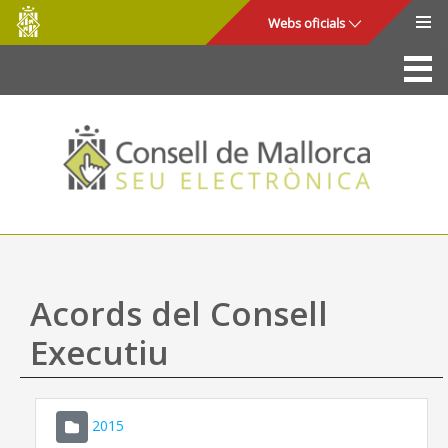
Consell
Salta al contingut principal
Webs oficials
de
Mallorca
La Seu
Consell de Mallorca
Accés i seguretat
Utilitats
Tràmits i serveis
Acords del Consell
Mapa web
Executiu
Ajuda
2015