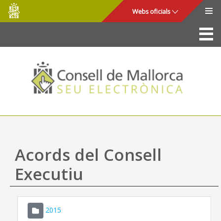
Consell
Salta al contingut principal
Webs oficials
de
Mallorca
La Seu
Consell de Mallorca
Accés i seguretat
Utilitats
Tràmits i serveis
Acords del Consell
Mapa web
Executiu
Ajuda
2015