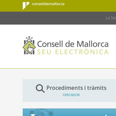
Consell de
Salta al contingut principal
CONSELL 
Mallorca
La Se
Procediments i tràmits
CERCADOR