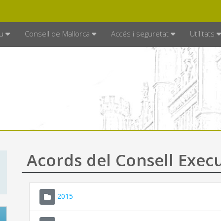
DE MALLORCA
MALLORCA.ES
TRAN
SEU ELECTRÒNICA
u
Consell de Mallorca
Accés i seguretat
Utilitats
Acords del Consell Exec
2015