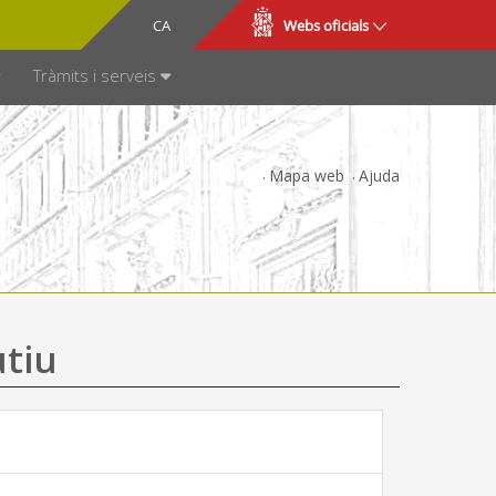
CA
ES
Webs oficials
SPARÈNCIA
Tràmits i serveis
Mapa web
Ajuda
utiu