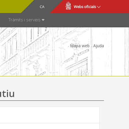
CA
ES
Webs oficials
SPARÈNCIA
Tràmits i serveis
Mapa web
Ajuda
utiu