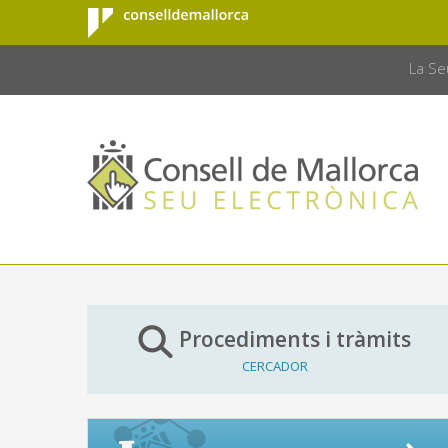
Consell de
Salta al contingut principal
CONSELL 
Mallorca
La Se
Procediments i tràmits
CERCADOR