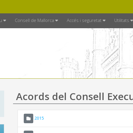
DE MALLORCA
MALLORCA.ES
TRAN
SEU ELECTRÒNICA
u
Consell de Mallorca
Accés i seguretat
Utilitats
Acords del Consell Exec
2015