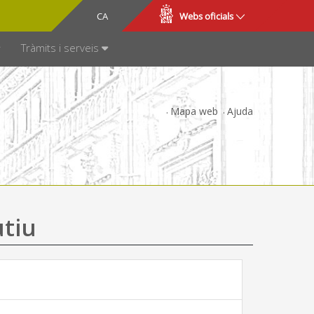
CA
ES
Webs oficials
SPARÈNCIA
Tràmits i serveis
Mapa web
Ajuda
utiu