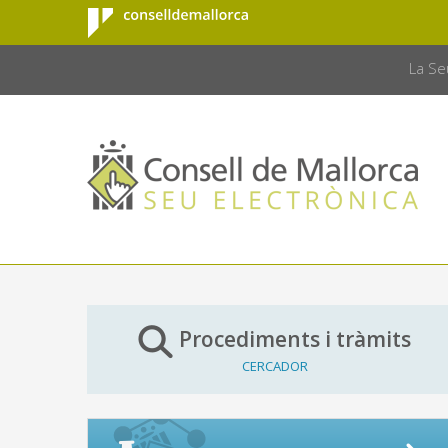
Consell de
Salta al contingut principal
CONSELL 
Mallorca
La Se
Procediments i tràmits
CERCADOR