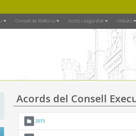
DE MALLORCA
MALLORCA.ES
TRAN
SEU ELECTRÒNICA
u
Consell de Mallorca
Accés i seguretat
Utilitats
Acords del Consell Exec
2015