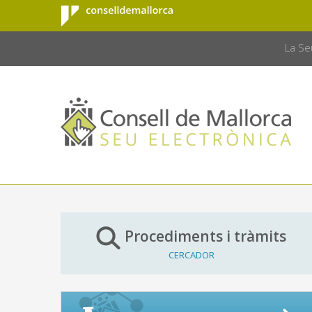
Consell de
Salta al contingut principal
CONSELL 
Mallorca
La Se
Procediments i tràmits
CERCADOR