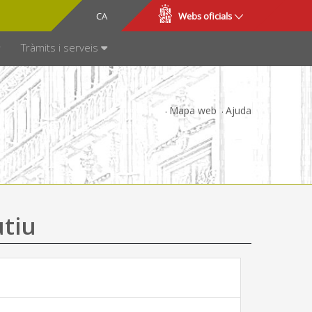
CA
ES
Webs oficials
SPARÈNCIA
Tràmits i serveis
Mapa web
Ajuda
utiu