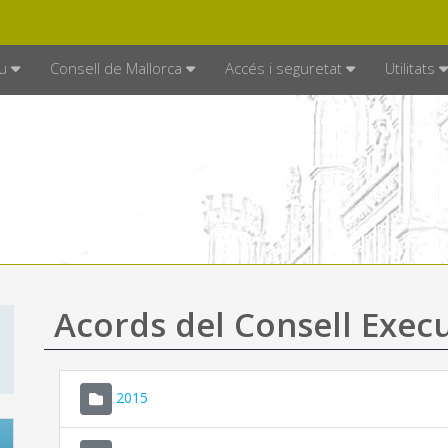
DE MALLORCA
MALLORCA.ES
TRAN
SEU ELECTRÒNICA
u
Consell de Mallorca
Accés i seguretat
Utilitats
Acords del Consell Exec
2015