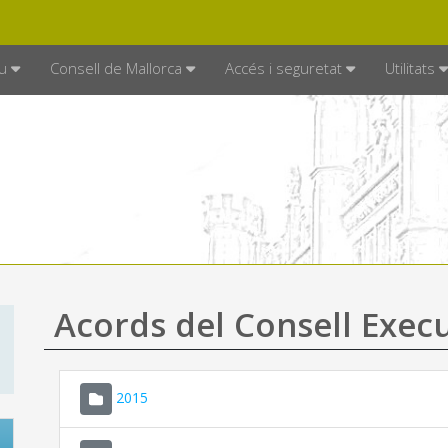
DE MALLORCA
MALLORCA.ES
TRAN
SEU ELECTRÒNICA
u
Consell de Mallorca
Accés i seguretat
Utilitats
Acords del Consell Exec
2015