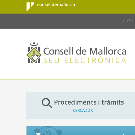
Consell de
Salta al contingut principal
CONSELL 
Mallorca
La Se
Procediments i tràmits
CERCADOR