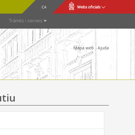
CA
ES
Webs oficials
SPARÈNCIA
Tràmits i serveis
Mapa web
Ajuda
utiu