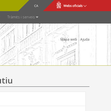
CA
ES
Webs oficials
SPARÈNCIA
Tràmits i serveis
Mapa web
Ajuda
utiu