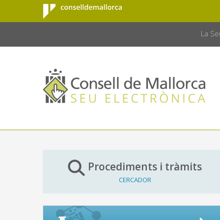
Consell de
Salta al contingut principal
CONSELL 
Mallorca
La Se
Procediments i tràmits
CERCADOR