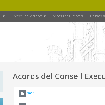
DE MALLORCA
MALLORCA.ES
TRAN
SEU ELECTRÒNICA
u
Consell de Mallorca
Accés i seguretat
Utilitats
Acords del Consell Exec
2015