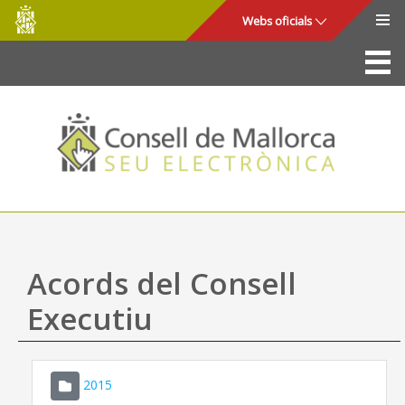
Consell
Salta al contingut principal
Webs oficials
de
Mallorca
La Seu
Consell de Mallorca
Accés i seguretat
Utilitats
Tràmits i serveis
Acords del Consell
Mapa web
Executiu
Ajuda
2015